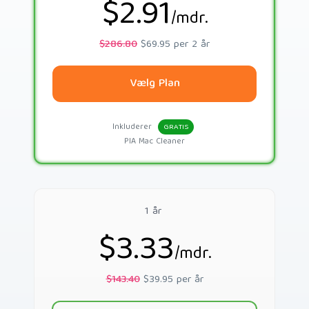
$2.91
/mdr.
$286.80
$69.95 per 2 år
Vælg Plan
Inkluderer
GRATIS
PIA Mac Cleaner
1 år
$3.33
/mdr.
$143.40
$39.95 per år