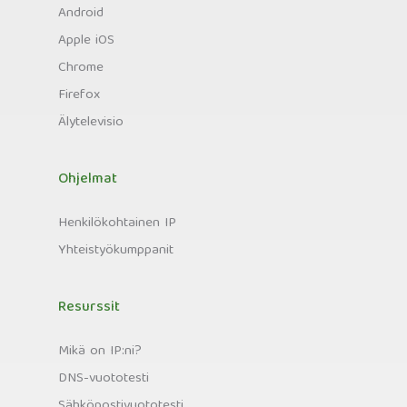
Android
Apple iOS
Chrome
Firefox
Älytelevisio
Ohjelmat
Henkilökohtainen IP
Yhteistyökumppanit
Resurssit
Mikä on IP:ni?
DNS-vuototesti
Sähköpostivuototesti