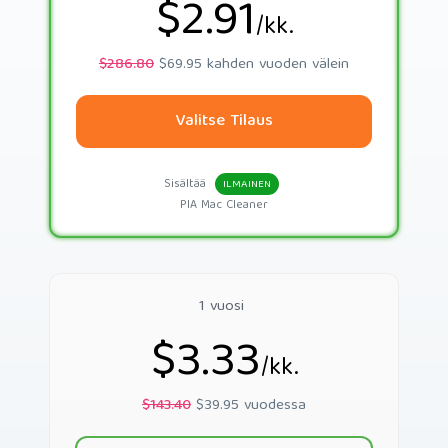
$2.91
/kk.
$286.80
$69.95 kahden vuoden välein
Valitse Tilaus
Sisältää
ILMAINEN
PIA Mac Cleaner
1 vuosi
$3.33
/kk.
$143.40
$39.95 vuodessa