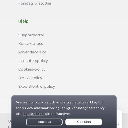
Företag vi stödjer
Hjälp
Supportportal
Kontakta oss
Användarvillkor
Integritetspolicy
Cookies-policy
DMCA-policy
Exportkontrollpolicy
Upphovsrätt © Private Internet Access, Inc. Alla rättigheter
Live Chat
förbehållna.