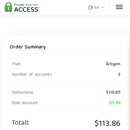
SV
Order Summary
Plan
Årligen
Number of accounts
3
Delsumma
$119.85
Bulk discount
-$5.99
Totalt
$113.86