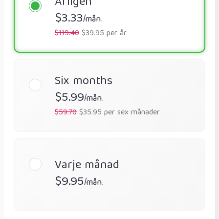
Årligen
$3.33
/mån.
$119.40
$39.95 per år
Six months
$5.99
/mån.
$59.70
$35.95 per sex månader
Varje månad
$9.95
/mån.