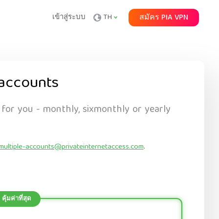
เข้าสู่ระบบ
TH
สมัคร PIA VPN
accounts
 for you - monthly, sixmonthly or yearly
multiple-accounts@privateinternetaccess.com
.