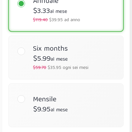
Annuale
$3.33
al mese
$119.40
$39.95 ad anno
Six months
$5.99
al mese
$59.70
$35.95 ogni sei mesi
Mensile
$9.95
al mese