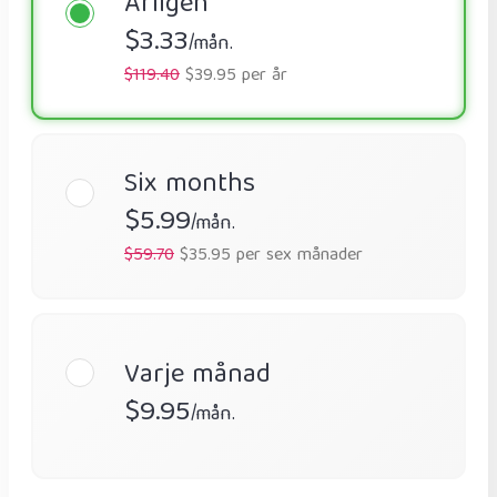
Årligen
$3.33
/mån.
$119.40
$39.95 per år
Six months
$5.99
/mån.
$59.70
$35.95 per sex månader
Varje månad
$9.95
/mån.