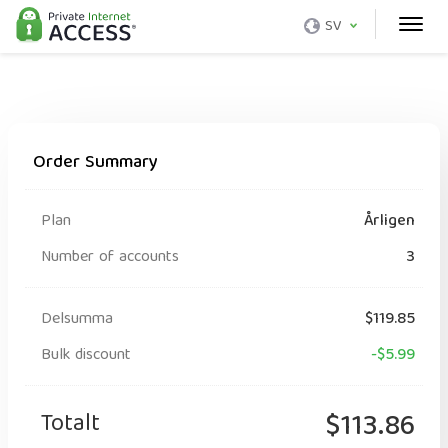
SV
Order Summary
Plan
Årligen
Number of accounts
3
Delsumma
$119.85
Bulk discount
-$5.99
Totalt
$113.86