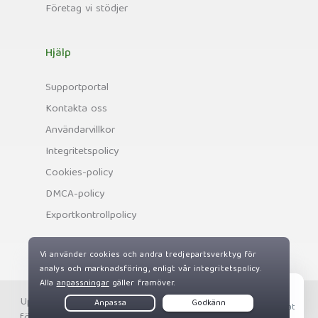
Företag vi stödjer
Hjälp
Supportportal
Kontakta oss
Användarvillkor
Integritetspolicy
Cookies-policy
DMCA-policy
Exportkontrollpolicy
Upphovsrätt © Private Internet Access, Inc. Alla rättigheter
Live Chat
förbehållna.