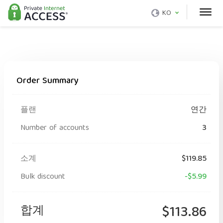
KO
Order Summary
플랜
연간
Number of accounts
3
소계
$119.85
Bulk discount
-$5.99
합계
$113.86