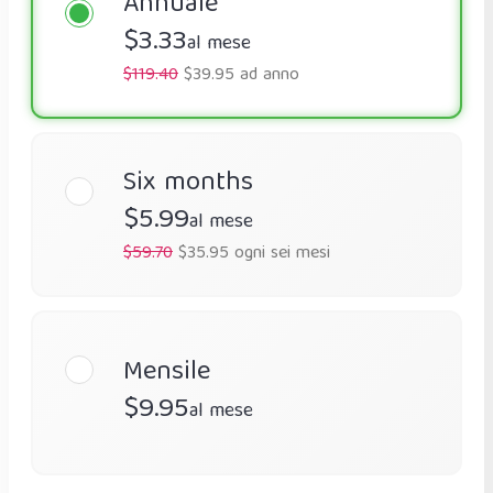
Annuale
$3.33
al mese
$119.40
$39.95 ad anno
Six months
$5.99
al mese
$59.70
$35.95 ogni sei mesi
Mensile
$9.95
al mese