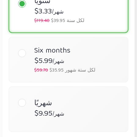
سنويًا
$3.33
/شهر
$39.95 لكل سنة
$119.40
Six months
$5.99
/شهر
$35.95 لكل ستة شهور
$59.70
شهريًا
$9.95
/شهر