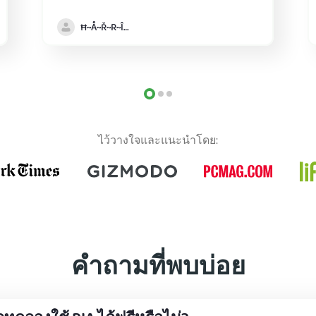
Ħ~Å~Ř~R~Î~ẞ👻
ไว้วางใจและแนะนำโดย:
คำถามที่พบบ่อย