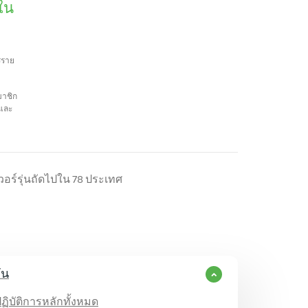
ใน
รราย
มาชิก
ดและ
เวอร์รุ่นถัดไปใน 78 ประเทศ
ัน
บัติการหลักทั้งหมด