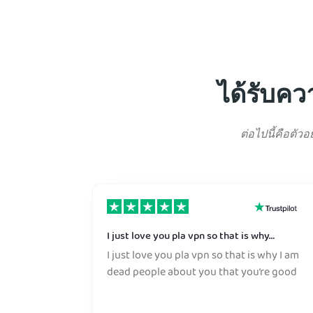
ได้รับคว
ต่อไปนี้คือตัว
I just love you pla vpn so that is why…
I just love you pla vpn so that is why I am
dead people about you that you’re good