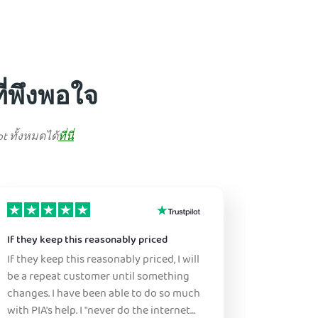
ี่พึงพอใจ
t ทั้งหมดได้
ที่นี่
If they keep this reasonably priced
Great ser
If they keep this reasonably priced, I will
Sure, this
be a repeat customer until something
this is a great pr
changes. I have been able to do so much
don't ne
with PIA's help. I "never do the internet
figure it