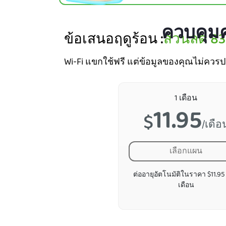
ควบคุมค
ข้อเสนอฤดูร้อน :
ส่วนลด
8
Wi-Fi แขกใช้ฟรี แต่ข้อมูลของคุณไม่ควรปล
1 เดือน
11.95
$
/เดือ
เลือกแผน
ต่ออายุอัตโนมัติในราคา $11.95
เดือน