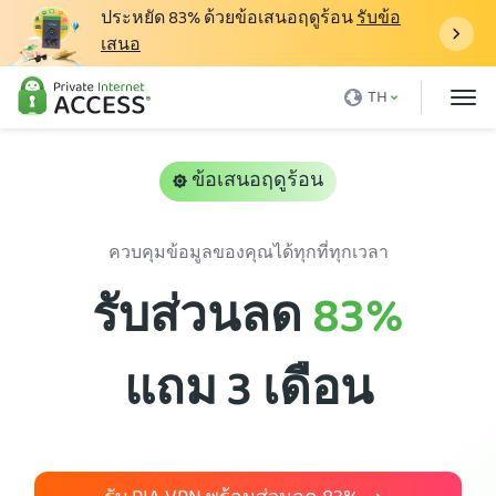
ประหยัด
83%
ด้วยข้อเสนอฤดูร้อน
รับข้อ
เสนอ
VPN คืออะไร
TH
ทำไมต้อง PIA
ราคา
ข้อเสนอฤดูร้อน
ข้อดีของ VPN
ควบคุมข้อมูลของคุณได้ทุกที่ทุกเวลา
ดาวน์โหลด VPN
รับส่วนลด
83%
เซิร์ฟเวอร์ VPN
บล็อก
แถม 3 เดือน
ฝ่ายสนับสนุน
เข้าสู่ระบบ