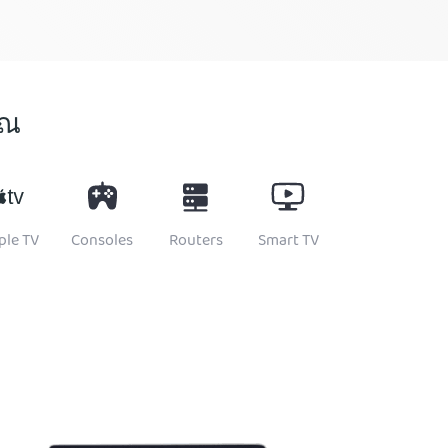
ุณ
ple TV
Consoles
Routers
Smart TV