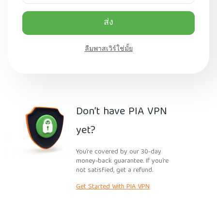
ส่ง
ลืมพาสเวิร์ใช่มั้ย
Don’t have PIA VPN
yet?
You’re covered by our 30-day
money-back guarantee. If you’re
not satisfied, get a refund.
Get Started With PIA VPN