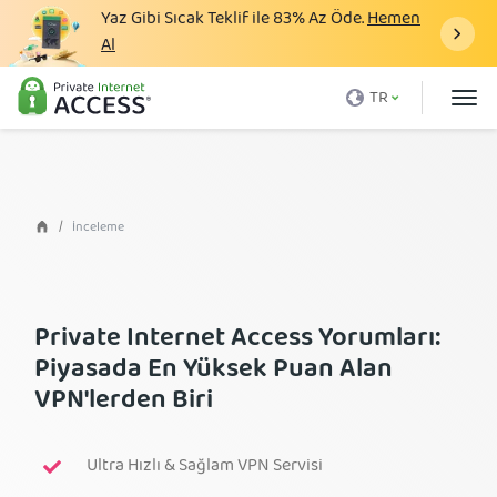
Yaz Gibi Sıcak Teklif ile
83%
Az Öde.
Hemen
Al
VPN nedir
TR
Neden PIA
Fiyatlandırma
VPN Avantajları
İnceleme
VPN İndir
VPN Sunucuları
Private Internet Access Yorumları:
Blog
Piyasada En Yüksek Puan Alan
VPN'lerden Biri
Destek
Giriş yap
Ultra Hızlı & Sağlam VPN Servisi