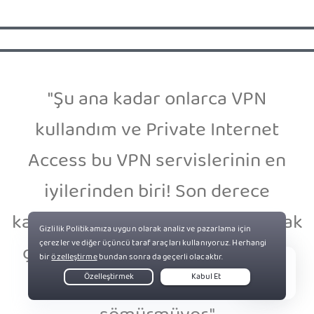
"Şu ana kadar onlarca VPN
kullandım ve Private Internet
Access bu VPN servislerinin en
iyilerinden biri! Son derece
kapsamlı olan bu servisi kullanmak
çok kolay. Ayrıca gözü yormuyor
ve cihazın kaynaklarını
Live Chat