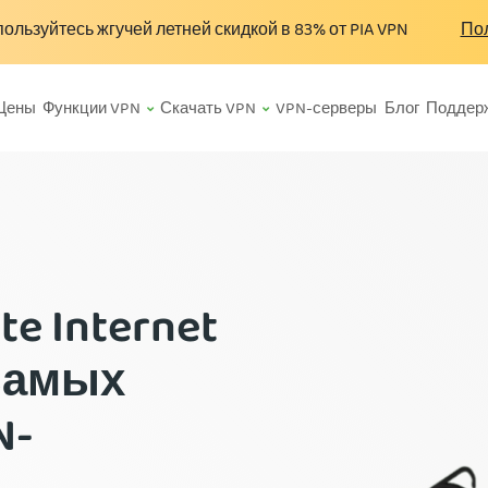
ользуйтесь жгучей летней скидкой в
83%
от PIA VPN
Пол
Цены
Функции VPN
Скачать VPN
VPN-серверы
Блог
Поддер
e Internet
 самых
N-