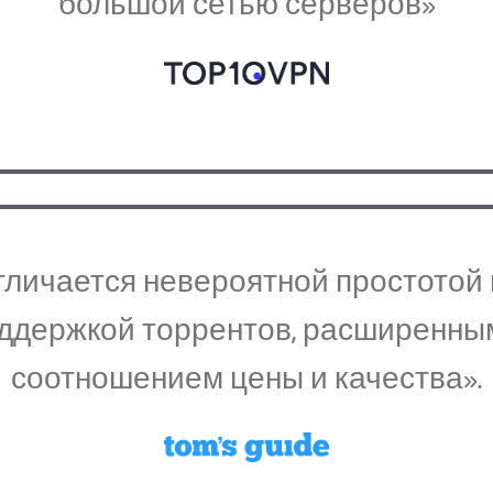
большой сетью серверов»
s отличается невероятной простото
оддержкой торрентов, расширенн
соотношением цены и качества».