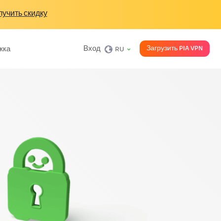
учить скидку
Загрузить PIA VPN
Вход
жка
RU