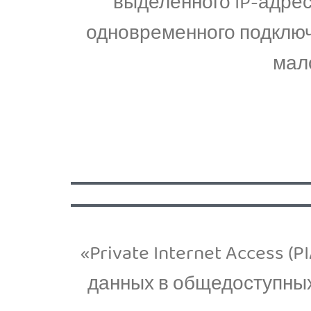
выделенного IP-адре
одновременного подключ
мал
«Private Internet Access
данных в общедоступных 