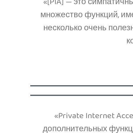
«[PIA] — это симпатичн
множество функций, име
несколько очень полез
к
«Private Internet A
дополнительных функци