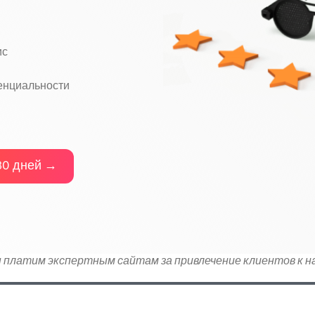
ис
енциальности
 30 дней →
 платим экспертным сайтам за привлечение клиентов к н