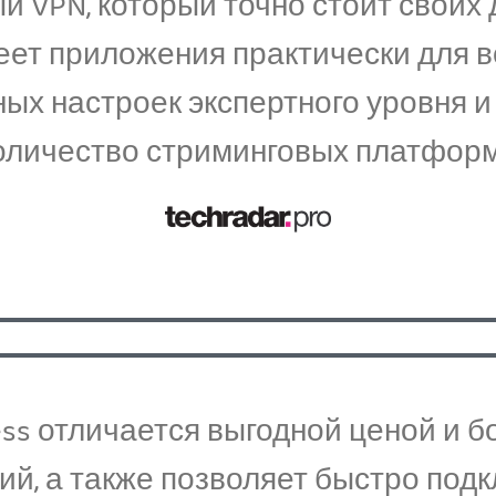
ый VPN, который точно стоит своих
ет приложения практически для в
ных настроек экспертного уровня 
оличество стриминговых платформ
ccess отличается выгодной ценой и
й, а также позволяет быстро под