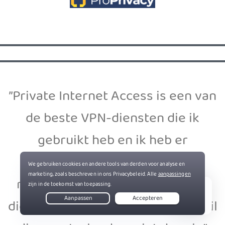
”Private Internet Access is een van
de beste VPN-diensten die ik
gebruikt heb en ik heb er
tientallen gebruikt! Dit is een
makkelijke keuze voor iedereen
die een allesomvattende dienst wil
Live Chat