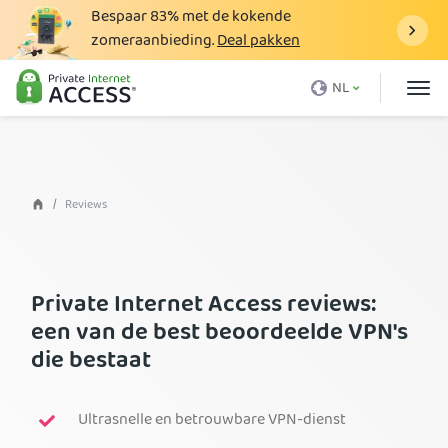
Bespaar
83%
met de kokende
zomeraanbieding.
Deal pakken
Wat is een VPN
NL
Waarom PIA
Prijzen
VPN-voordelen
Reviews
Download VPN
VPN-server
Private Internet Access reviews:
Blog
een van de best beoordeelde VPN's
die bestaat
Ondersteuning
Inloggen
Ultrasnelle en betrouwbare VPN-dienst