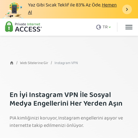
Yaz Gibi Sıcak Teklif ile
83%
Az Öde.
Hemen
Al
VPN nedir
TR
Neden PIA
Fiyatlandırma
VPN Avantajları
Web Sitelerine Gir
Instagram VPN
VPN İndir
VPN Sunucuları
En İyi Instagram VPN İle Sosyal
Blog
Medya Engellerini Her Yerden Aşın
Destek
PIA kimliğinizi koruyor, Instagram engellerini aşıyor ve
Giriş yap
internette takip edilmenizi önlüyor.