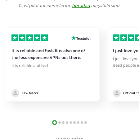
Trustpilot incelemelerine
buradan
ulaşabilirsiniz.
It is reliable and fast. It is also one of
I just love y
the less expensive VPNs out there.
I just love yo
dead people a
It is reliable and fast.
Lew Marcrum