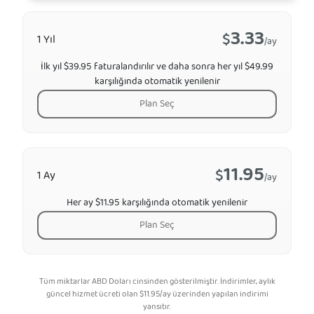
3.33
$
1 Yıl
/ay
İlk yıl $39.95 faturalandırılır ve daha sonra her yıl $49.99
karşılığında otomatik yenilenir
Plan Seç
11.95
$
1 Ay
/ay
Her ay $11.95 karşılığında otomatik yenilenir
Plan Seç
Tüm miktarlar ABD Doları cinsinden gösterilmiştir. İndirimler, aylık
güncel hizmet ücreti olan
$
11.95
/ay üzerinden yapılan indirimi
yansıtır.