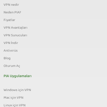
VPN nedir
Neden PIA?
Fiyatlar
VPN Avantajları
VPN Sunucuları
VPN İndir
Antivirüs
Blog
Oturum Aç
PIA Uygulamaları
Windows için VPN
Mac için VPN
Linux için VPN