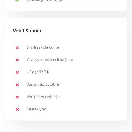
7/24 Müşteri desteği
Vekil Sunucu
Sınırlı sayıda konum
Yavaş ve gecikmeli bağlantı
Sıfır şeffaflık
Verilerinizi satabilir
Verileri ifşa edebilir
Destek yok