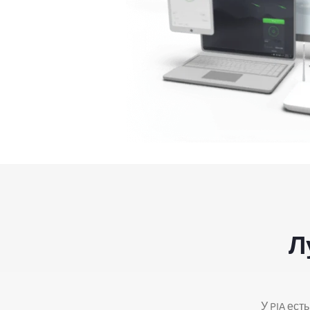
Л
У PIA ест