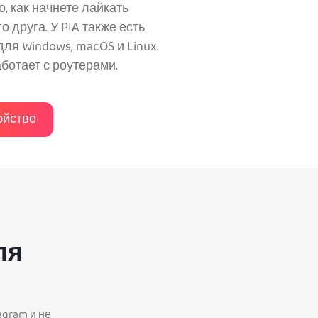
, как начнете лайкать
 друга. У PIA также есть
я Windows, macOS и Linux.
аботает с роутерами.
ойство
ля
agram и не