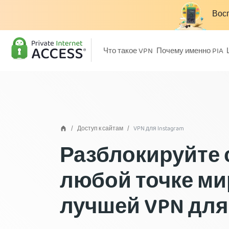
Восп
Что такое VPN
Почему именно PIA
Доступ к сайтам
VPN для Instagram
Разблокируйте 
любой точке ми
лучшей VPN для 