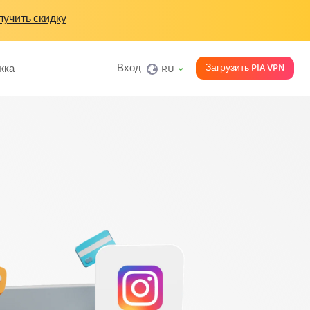
учить скидку
Загрузить PIA VPN
Вход
жка
RU