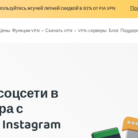
ользуйтесь жгучей летней скидкой в
83%
от PIA VPN
Пол
Цены
Функции VPN
Скачать VPN
VPN-серверы
Блог
Поддер
соцсети в
ра с
Instagram