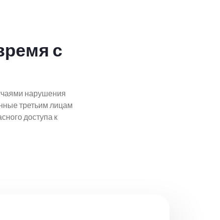
время с
случаями нарушения
анные третьим лицам
сного доступа к