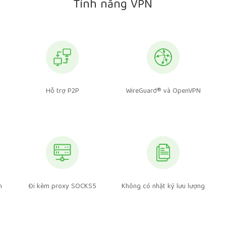
Tính năng VPN
Hỗ trợ P2P
WireGuard® và OpenVPN
n
Đi kèm proxy SOCKS5
Không có nhật ký lưu lượng