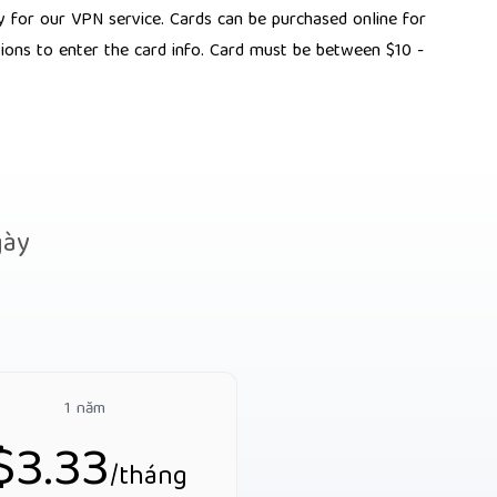
ay for our VPN service. Cards can be purchased online for
ctions to enter the card info. Card must be between $10 -
gày
1 năm
$3.33
/tháng