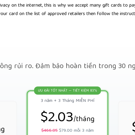
ivacy on the internet, this is why we accept many gift cards to p
our card on the list of approved retailers then follow the instru
ông rủi ro. Đảm bảo hoàn tiền trong 30 n
ƯU ĐÃI TỐT NHẤT — TIẾT KIỆM 83%
3 năm + 3 Tháng MIỄN PHÍ
$2.03
/tháng
ng
$466.05
$79.00 mỗi 3 năm