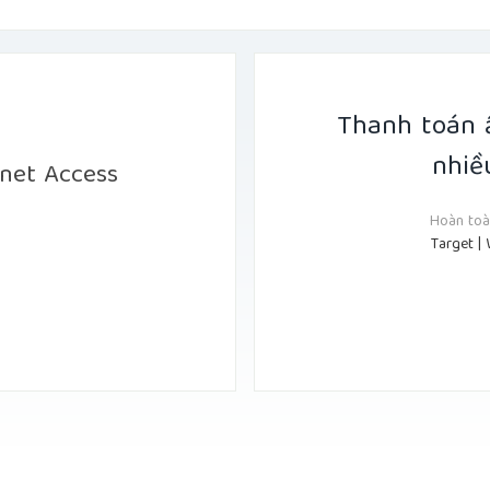
Thanh toán 
nhiề
rnet Access
Hoàn toàn
Target | 