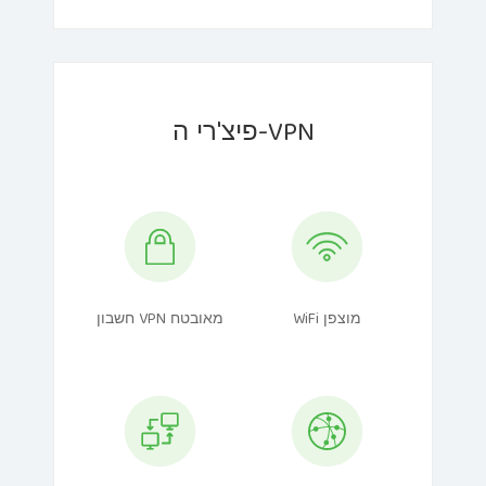
פיצ'רי ה-VPN
WiFi מוצפן
חשבון VPN מאובטח