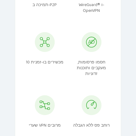
WireGuard® ו-
תמיכה ב-P2P
OpenVPN
חסמו פרסומות,
10 מכשירים בו-זמנית
מעקבים ותוכנות
זדוניות
רוחב פס ללא הגבלה
שערי VPN מרובים