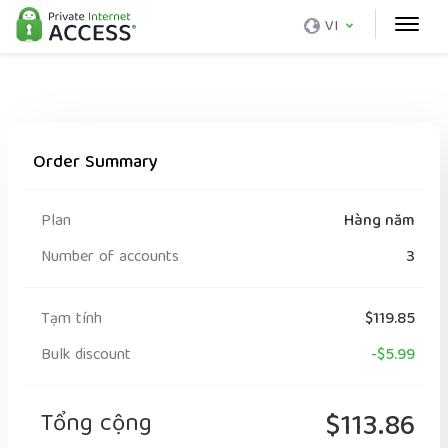
VI
Order Summary
Plan
Hàng năm
Number of accounts
3
Tạm tính
$119.85
Bulk discount
-$5.99
Tổng cộng
$113.86