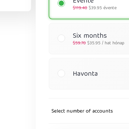
Évente
$119.40
$39.95 évente
Six months
$59.70
$35.95 / hat hónap
Havonta
Select number of accounts