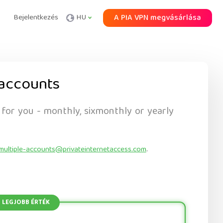
Bejelentkezés
HU
A PIA VPN megvásárlása
accounts
 for you - monthly, sixmonthly or yearly
multiple-accounts@privateinternetaccess.com
.