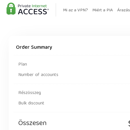
Mi az a VPN?
Miért a PIA
Árazás
Order Summary
Plan
Number of accounts
Részösszeg
Bulk discount
Összesen