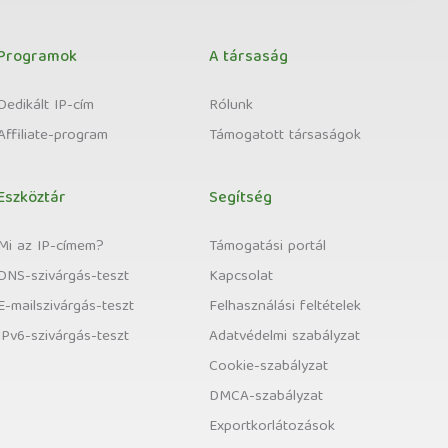
Programok
A társaság
Dedikált IP-cím
Rólunk
Affiliate-program
Támogatott társaságok
Eszköztár
Segítség
Mi az IP-címem?
Támogatási portál
DNS-szivárgás-teszt
Kapcsolat
E-mailszivárgás-teszt
Felhasználási feltételek
IPv6-szivárgás-teszt
Adatvédelmi szabályzat
Cookie-szabályzat
DMCA-szabályzat
Exportkorlátozások