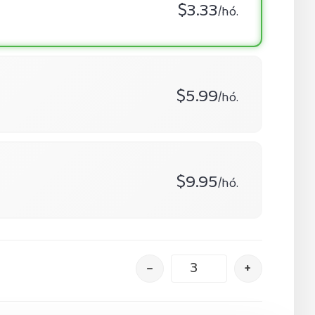
$3.33
/hó.
$5.99
/hó.
$9.95
/hó.
–
+