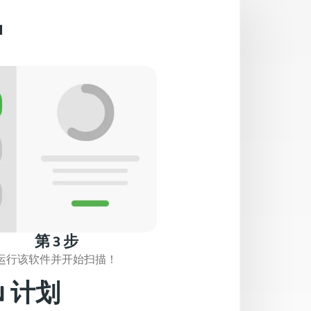
护
第 3 步
运行该软件并开始扫描！
 计划