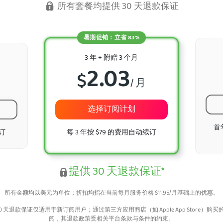
所有套餐均提供 30 天退款保证
暑期促销：立省 83%
3 年 + 附赠 3 个月
2.03
$
/ 月
选择订阅计划
首
续订
每 3 年按 $79 的费用自动续订
提供 30 天退款保证*
所有金额均以美元为单位；折扣均指在当前每月服务价格
$
11.95
/月基础上的优惠。
 30 天退款保证仅适用于新订阅用户；通过第三方应用商店（如 Apple App Store）购买
阅，其退款政策受相关平台条款与条件的约束。