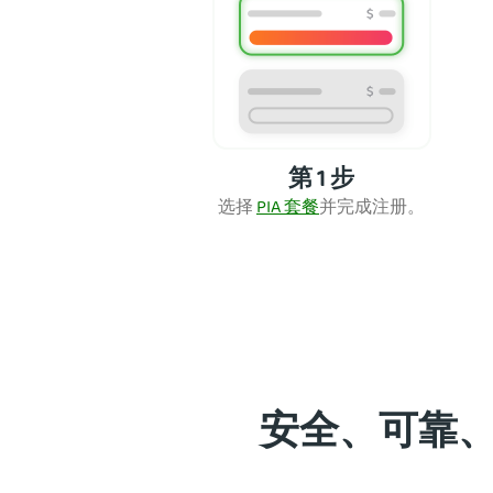
第 1 步
选择
PIA 套餐
并完成注
册。
安全、可靠、流