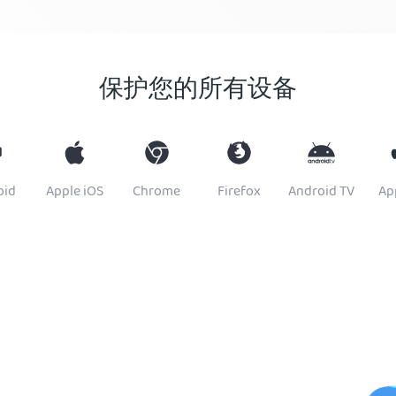
保护您的所有设备
oid
Apple iOS
Chrome
Firefox
Android TV
Ap