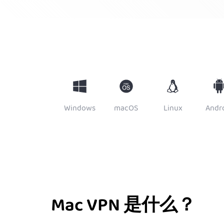
Windows
macOS
Linux
Andr
Mac VPN 是什么？