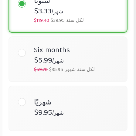
سنويًا
$3.33
/شهر
$39.95 لكل سنة
$119.40
Six months
$5.99
/شهر
$35.95 لكل ستة شهور
$59.70
شهريًا
$9.95
/شهر