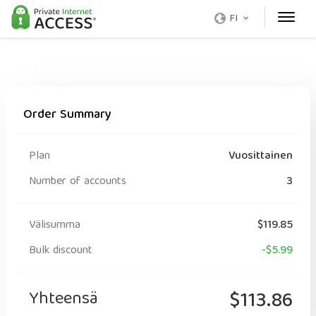
FI
Order Summary
Plan
Vuosittainen
Number of accounts
3
Välisumma
$119.85
Bulk discount
-$5.99
Yhteensä
$113.86