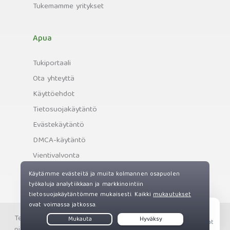
Tukemamme yritykset
Apua
Tukiportaali
Ota yhteyttä
Käyttöehdot
Tietosuojakäytäntö
Evästekäytäntö
DMCA-käytäntö
Vientivalvonta
Tekijänoikeus © Private Internet Access, Inc. Kaikki oikeudet
Live Chat
pidätetään.