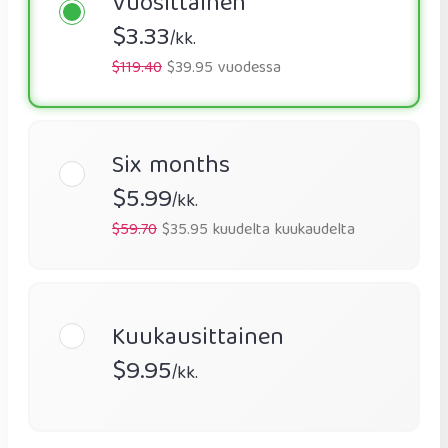
Vuosittainen
$3.33
/kk.
$119.40
$39.95 vuodessa
Six months
$5.99
/kk.
$59.70
$35.95 kuudelta kuukaudelta
Kuukausittainen
$9.95
/kk.