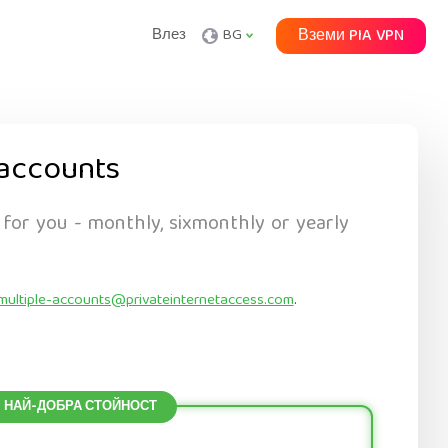
Влез
BG
Вземи PIA VPN
accounts
 for you - monthly, sixmonthly or yearly
multiple-accounts@privateinternetaccess.com
.