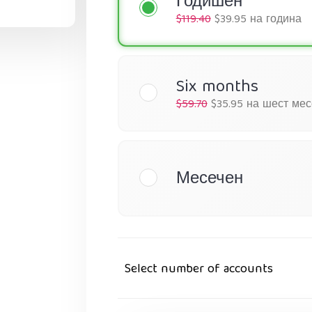
Годишен
$119.40
$39.95 на година
Six months
$59.70
$35.95 на шест ме
Месечен
Select number of accounts