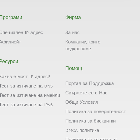
Програми
Фирма
Специален IP адрес
За нас
Афилиейт
Компании, които
подкрепяме
Ресурси
Помощ
Какъв е моят IP адрес?
Портал за Поддръжка
Тест за изтичане на DNS
Свържете се с Нас
Тест за изтичане на имейли
Общи Условия
Тест за изтичане на IPv6
Политика за поверителност
Политика за бисквитки
DMCA политика