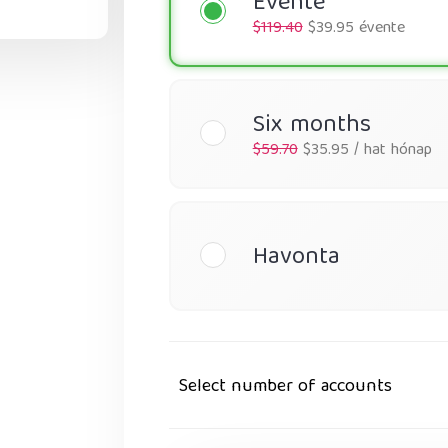
Évente
$119.40
$39.95 évente
Six months
$59.70
$35.95 / hat hónap
Havonta
Select number of accounts