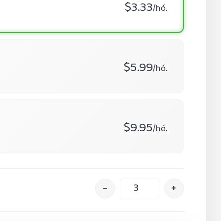
$3.33
/hó.
$5.99
/hó.
$9.95
/hó.
–
+