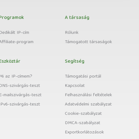
Programok
A társaság
Dedikált IP-cím
Rólunk
Affiliate-program
Támogatott társaságok
Eszköztár
Segítség
Mi az IP-címem?
Támogatási portál
DNS-szivárgás-teszt
Kapcsolat
E-mailszivárgás-teszt
Felhasználási feltételek
IPv6-szivárgás-teszt
Adatvédelmi szabályzat
Cookie-szabályzat
DMCA-szabályzat
Exportkorlátozások