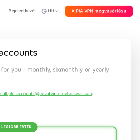
Bejelentkezés
HU
A PIA VPN megvásárlása
accounts
 for you - monthly, sixmonthly or yearly
multiple-accounts@privateinternetaccess.com
.