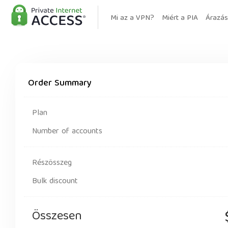
Mi az a VPN?
Miért a PIA
Árazás
Order Summary
Plan
Number of accounts
Részösszeg
Bulk discount
Összesen