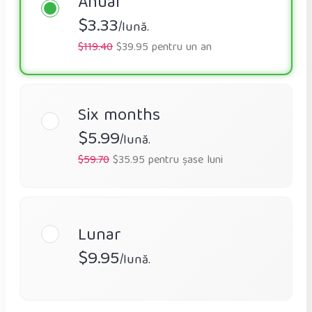
Anual
$3.33
/lună.
$119.40
$39.95 pentru un an
Six months
$5.99
/lună.
$59.70
$35.95 pentru șase luni
Lunar
$9.95
/lună.