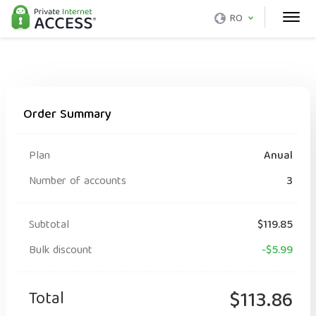
RO
Order Summary
Plan
Anual
Number of accounts
3
Subtotal
$119.85
Bulk discount
-$5.99
Total
$113.86