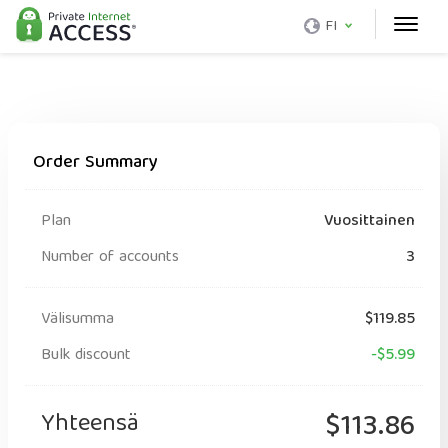
FI
Order Summary
Plan
Vuosittainen
Number of accounts
3
Välisumma
$119.85
Bulk discount
-$5.99
Yhteensä
$113.86