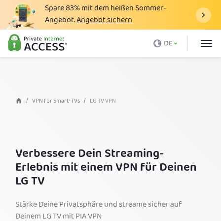
Spare
83%
mit dem heißen Sommer-
Angebot.
Angebot sichern
Was ist ein VPN
DE
Warum PIA?
Preise
VPN-Vorteile
VPN für Smart-TVs
LG TV VPN
VPN-Download
VPN-Server
Verbessere Dein Streaming-
Blog
Erlebnis mit einem VPN für Deinen
Support
LG TV
Anmelden
Stärke Deine Privatsphäre und streame sicher auf
Deinem LG TV mit PIA VPN