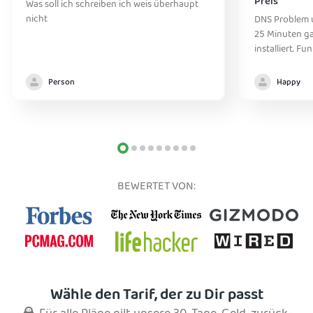
Preis
Was soll ich schreiben ich weis überhaupt
nicht
DNS Problem 
25 Minuten ga
installiert. Fu
Person
Happy
BEWERTET VON:
Wähle den Tarif, der zu Dir passt