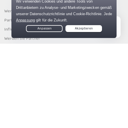
Werbe-einen-Freund
Partner
Influencer
Live Chat
Werden Sie Partner
83%
Ressourcen
Was ist meine IP
DNS-Leck-Test
E-Mail-Leck-Test
IPv6-Leck-Test
Unternehmen