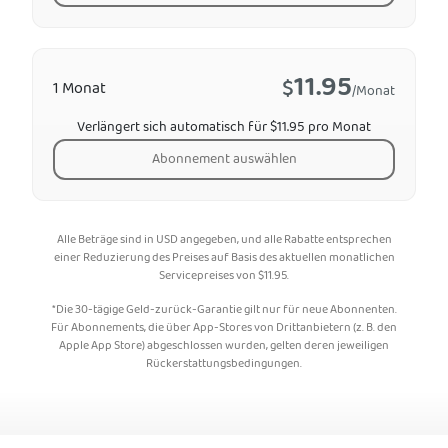
11.95
$
1 Monat
/Monat
Verlängert sich automatisch für $11.95 pro Monat
Abonnement auswählen
Alle Beträge sind in USD angegeben, und alle Rabatte entsprechen
einer Reduzierung des Preises auf Basis des aktuellen monatlichen
Servicepreises von
$
11.95
.
*Die 30-tägige Geld-zurück-Garantie gilt nur für neue Abonnenten.
Für Abonnements, die über App-Stores von Drittanbietern (z. B. den
Apple App Store) abgeschlossen wurden, gelten deren jeweiligen
Rückerstattungsbedingungen.