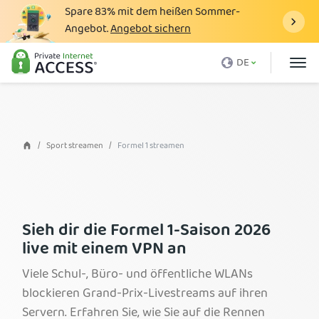
Spare
83%
mit dem heißen Sommer-
Angebot.
Angebot sichern
Was ist ein VPN
DE
Warum PIA?
Preise
VPN-Vorteile
Sport streamen
Formel 1 streamen
VPN-Download
VPN-Server
Blog
Sieh dir die Formel 1-Saison 2026
live mit einem VPN an
Support
Viele Schul-, Büro- und öffentliche WLANs
Anmelden
blockieren Grand-Prix-Livestreams auf ihren
Servern. Erfahren Sie, wie Sie auf die Rennen