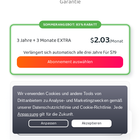
Garantie
SOMMERANGEBOT: 83% RABATT
2.03
$
3 Jahre + 3 Monate EXTRA
/Monat
Verlängert sich automatisch alle drei Jahre für $79
Abonnement auswählen
3.33
$
1 Jahr
/Monat
Kostet $39.95 für das erste Jahr und anschließend
jährlich $49.99 bei aktivierter automatischer
Verlängerung
Live Chat
Abonnement auswählen