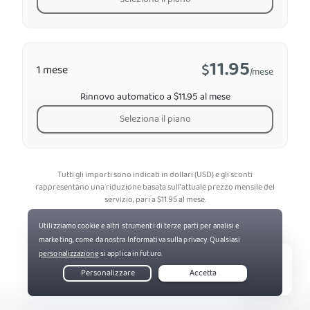
Seleziona il piano
11.95
$
1 mese
/mese
Rinnovo automatico a $11.95 al mese
Seleziona il piano
Tutti gli importi sono indicati in dollari (USD) e gli sconti
rappresentano una riduzione basata sull'attuale prezzo mensile del
servizio, pari a
$
11.95
al mese.
*La garanzia di rimborso di 30 giorni è riservata ai nuovi abbonati;
per le sottoscrizioni effettuate tramite app store di terze parti (per
esempio, Apple App Store), i risarcimenti sono soggetti ai loro
specifici termini e condizioni.
Live Chat