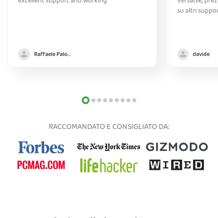
excellent support and working
Versatile, pre
su altri suppo
Raffaele Palomba
davide
RACCOMANDATO E CONSIGLIATO DA: