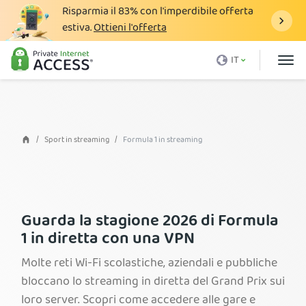
Risparmia il
83%
con l'imperdibile offerta
estiva.
Ottieni l'offerta
Cos'è una VPN
IT
Perché PIA
Prezzi
Vantaggi VPN
Sport in streaming
Formula 1 in streaming
Download VPN
Server VPN
Blog
Guarda la stagione 2026 di Formula
1 in diretta con una VPN
Assistenza
Molte reti Wi-Fi scolastiche, aziendali e pubbliche
Accedi
bloccano lo streaming in diretta del Grand Prix sui
loro server. Scopri come accedere alle gare e