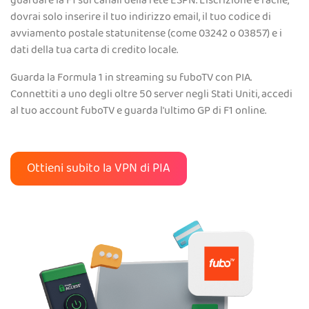
guardare la F1 sui canali della rete ESPN. L'iscrizione è facile,
dovrai solo inserire il tuo indirizzo email, il tuo codice di
avviamento postale statunitense (come 03242 o 03857) e i
dati della tua carta di credito locale.
Guarda la Formula 1 in streaming su fuboTV con PIA.
Connettiti a uno degli oltre 50 server negli Stati Uniti, accedi
al tuo account fuboTV e guarda l'ultimo GP di F1 online.
Ottieni subito la VPN di PIA