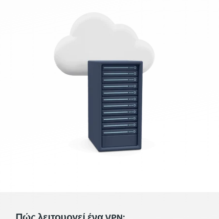
Πώς λειτουργεί ένα VPN;