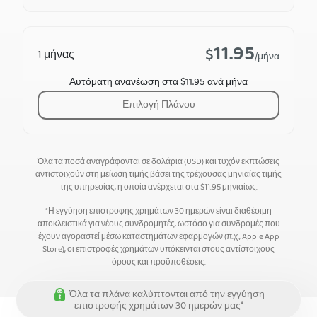
11.95
$
1 μήνας
/μήνα
Αυτόματη ανανέωση στα $11.95 ανά μήνα
Επιλογή Πλάνου
Όλα τα ποσά αναγράφονται σε δολάρια (USD) και τυχόν εκπτώσεις
αντιστοιχούν στη μείωση τιμής βάσει της τρέχουσας μηνιαίας τιμής
της υπηρεσίας, η οποία ανέρχεται στα
$
11.95
μηνιαίως.
*Η εγγύηση επιστροφής χρημάτων 30 ημερών είναι διαθέσιμη
αποκλειστικά για νέους συνδρομητές, ωστόσο για συνδρομές που
έχουν αγοραστεί μέσω καταστημάτων εφαρμογών (π.χ., Apple App
Store), οι επιστροφές χρημάτων υπόκεινται στους αντίστοιχους
όρους και προϋποθέσεις.
Όλα τα πλάνα καλύπτονται από την εγγύηση
επιστροφής χρημάτων 30 ημερών μας*