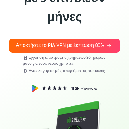
Απόκτησε το PIA VPN
μήνες
Αποκτήστε το PIA VPN με έκπτωση
83%
Εγγύηση επιστροφής χρημάτων 30 ημερών
μόνο για τους νέους χρήστες
Ένας λογαριασμός, απεριόριστες συσκευές