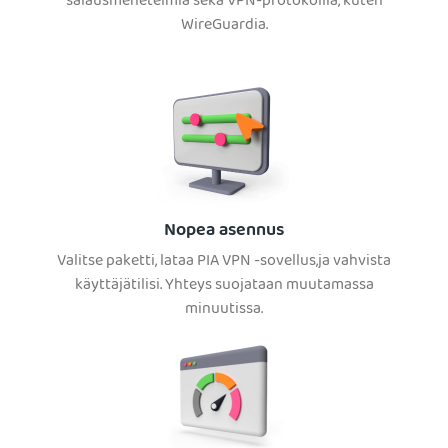
salausmenetelmiä sekä VPN-protokollia, kuten
WireGuardia.
Nopea asennus
Valitse paketti, lataa PIA VPN -sovellus,ja vahvista
käyttäjätilisi. Yhteys suojataan muutamassa
minuutissa.