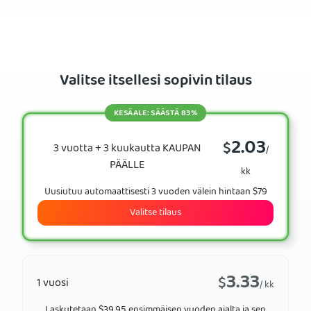
Valitse itsellesi sopivin tilaus
KESÄALE: SÄÄSTÄ 83%
2.03
$
3 vuotta + 3 kuukautta KAUPAN
/
PÄÄLLE
kk
Uusiutuu automaattisesti 3 vuoden välein hintaan $79
Valitse tilaus
3.33
$
1 vuosi
/ kk
Laskutetaan $39.95 ensimmäisen vuoden ajalta ja sen