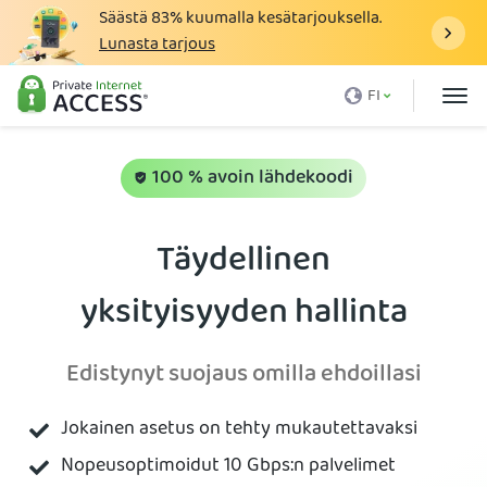
Säästä
83%
kuumalla kesätarjouksella.
Lunasta tarjous
Mikä on VPN
FI
Miksi PIA
Hinnasto
100 % avoin lähdekoodi
VPN:n hyödyt
Täydellinen
Lataa VPN
yksityisyyden hallinta
VPN-palvelimet
Blogi
Edistynyt suojaus omilla ehdoillasi
Tuki
Jokainen asetus on tehty mukautettavaksi
Kirjaudu sisään
Nopeusoptimoidut 10 Gbps:n palvelimet