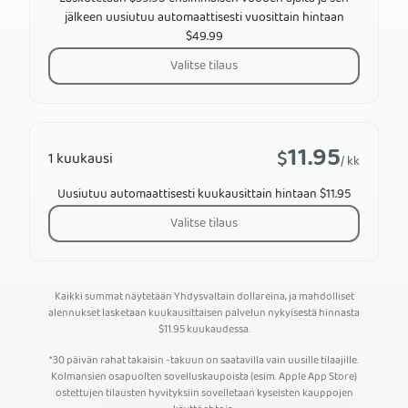
jälkeen uusiutuu automaattisesti vuosittain hintaan
$49.99
Valitse tilaus
11.95
$
1 kuukausi
/ kk
Uusiutuu automaattisesti kuukausittain hintaan $11.95
Valitse tilaus
Kaikki summat näytetään Yhdysvaltain dollareina, ja mahdolliset
alennukset lasketaan kuukausittaisen palvelun nykyisestä hinnasta
$
11.95
kuukaudessa.
*30 päivän rahat takaisin -takuun on saatavilla vain uusille tilaajille.
Kolmansien osapuolten sovelluskaupoista (esim. Apple App Store)
ostettujen tilausten hyvityksiin sovelletaan kyseisten kauppojen