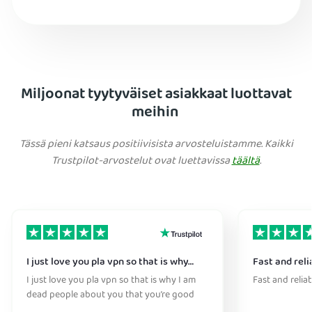
Miljoonat tyytyväiset asiakkaat luottavat
meihin
Tässä pieni katsaus positiivisista arvosteluistamme. Kaikki
Trustpilot-arvostelut ovat luettavissa
täältä
.
I just love you pla vpn so that is why…
Fast and reli
I just love you pla vpn so that is why I am
Fast and relia
dead people about you that you’re good