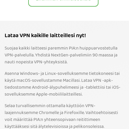
Lataa VPN kaikille laitteillesi nyt!
Suojaa kaikki laitteesi paremmin PIA:n huippuarvostetulla
VPN-palvelulla. Yhdistä NextGen-palvelimiin 90 maassa ja
nauti nopeista VPN-yhteyksistä.
Asenna Windows- ja Linux-sovelluksemme tietokoneesi tai
käytä macOS-sovellustamme Macillasi. Lataa VPN -apk-
tiedostomme Android-älypuhelimeesi ja -tablettiisi tai iOS-
sovelluksemme Apple-mobiililaitteillesi.
Selaa turvallisemmin ottamalla käyttöön VPN-
laajennuksemme Chromelle ja Firefoxille. Vaihtoehtoisesti
voit määrittää PIA:n yhteensopivaan reitittimeen
käyttääksesi sitä älytelevisioissa ja pelikonsoleissa.