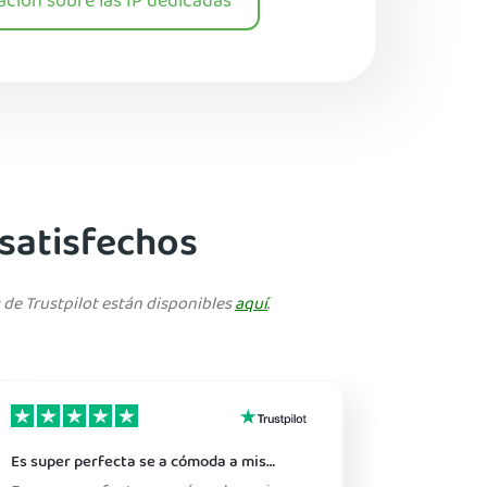
ción sobre las IP dedicadas
 satisfechos
 de Trustpilot están disponibles
aquí
.
Es super perfecta se a cómoda a mis…
Estoy muy