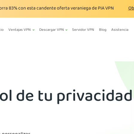
orra
83%
con esta candente oferta veraniega de PIA VPN
Ob
cio
Ventajas VPN
Descargar VPN
Servidor VPN
Blog
Asistencia
ol de tu privacidad