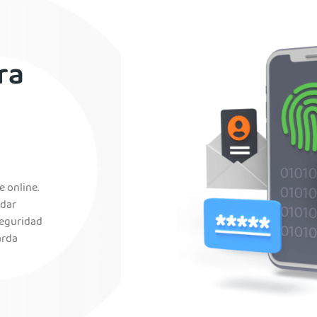
ra
 online.
edar
seguridad
arda