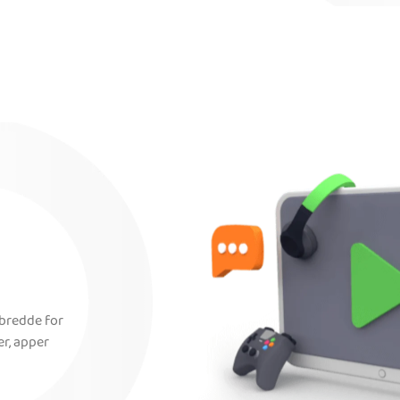
dbredde for
er, apper