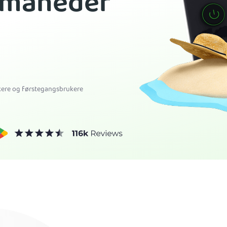
 måneder
ukere og førstegangsbrukere