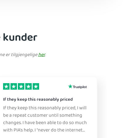
e kunder
ne er tilgjengelige
her
.
If they keep this reasonably priced
Great ser
If they keep this reasonably priced, I will
Sure, this
be a repeat customer until something
this is a great pr
changes. I have been able to do so much
don't ne
with PIA's help. I "never do the internet
figure it
anywhere without it" :)
either b