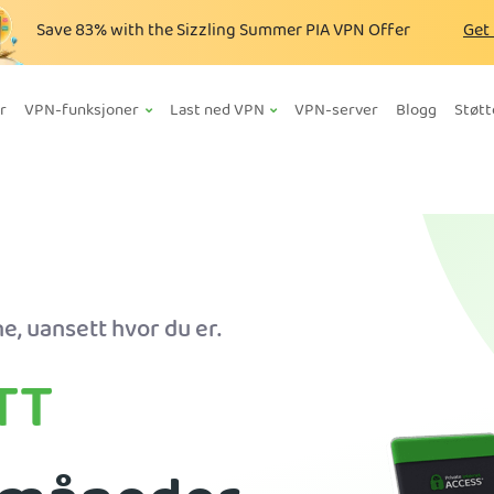
Save
83%
with the Sizzling Summer PIA VPN Offer
Get
r
VPN-funksjoner
Last ned VPN
VPN-server
Blogg
Støtt
e, uansett hvor du er.
TT