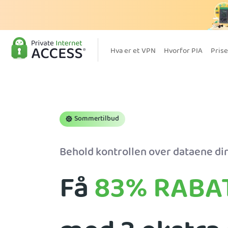
Hva er et VPN
Hvorfor PIA
Prise
Sommertilbud
Behold kontrollen over dataene din
Få
83%
RABA