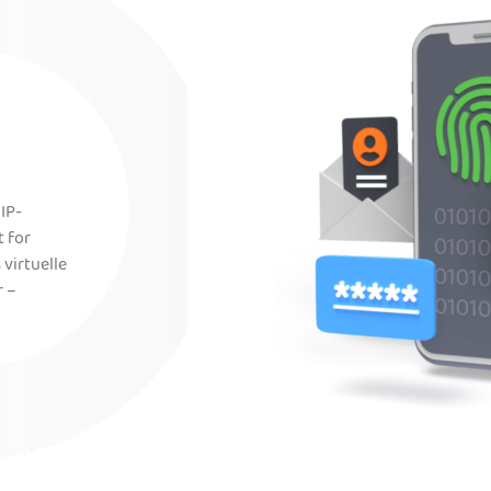
 IP-
t for
virtuelle
r –