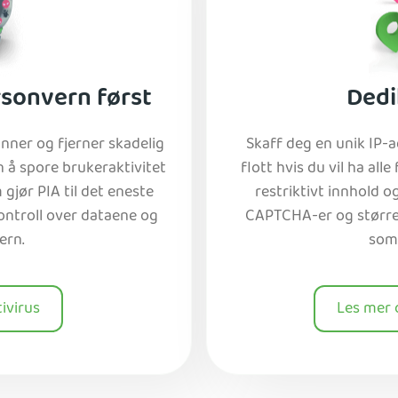
rsonvern først
Dedi
ner og fjerner skadelig
Skaff deg en unik IP-
 å spore brukeraktivitet
flott hvis du vil ha alle
 gjør PIA til det eneste
restriktivt innhold o
ontroll over dataene og
CAPTCHA-er og større s
ern.
som
ivirus
Les mer 