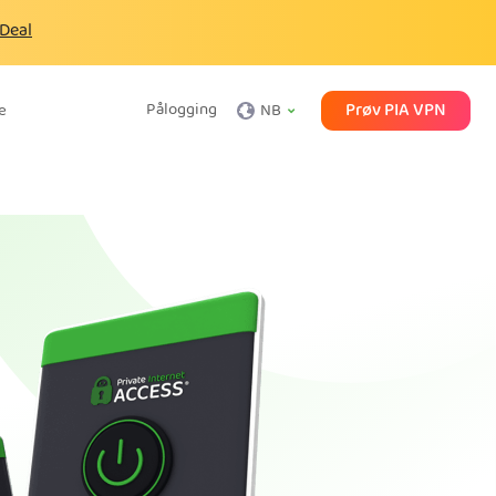
 Deal
Prøv PIA VPN
Pålogging
e
NB