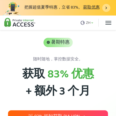
把握超值夏季特惠，立省
83%
。
获取优惠
什么是 VPN？
ZH
为什么选择 PIA
定价
暑期特惠
VPN的好处
随时随地，掌控数据安全。
下载VPN
获取
83%
优惠
VPN 服务器
博客
+ 额外 3 个月
支持
登录