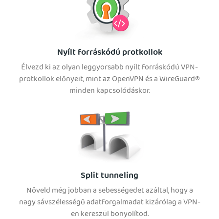
Nyílt forráskódú protkollok
Élvezd ki az olyan leggyorsabb nyílt forráskódú VPN-
protkollok előnyeit, mint az OpenVPN és a WireGuard®
minden kapcsolódáskor.
Split tunneling
Növeld még jobban a sebességedet azáltal, hogy a
nagy sávszélességű adatforgalmadat kizárólag a VPN-
en kereszül bonyolítod.