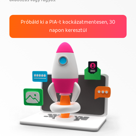
akadozás vagy fagyás.
A PIA VPN megvásárlása
Próbáld ki a PIA-t kockázatmentesen, 30
napon keresztül