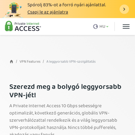
Spórolj
83%
-ot a forró nyári ajánlattal.
Csapj le az ajánlatra
Mi az a VPN?
HU
Miért a PIA
Árazás
VPN funkciók
VPN Features
A leggyorsabb VPN-szolgáltatás
VPN letöltése
VPN Szerver
Szerezd meg a bolygó leggyorsabb
VPN-jét!
Blog
A Private Internet Access 10 Gbps sebességre
Támogatás
optimalizát, következő generációs, globális VPN-
Bejelentkezés
szerverhálózattal rendelkezik és a világ leggyorsabb
VPN-protokolljait használja. Nincs többé pufferelés,