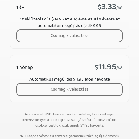
3.33
$
1 év
/hó
Az előfizetés díja $39.95 az első évre, ezután évente az
automatikus megújítás díja $49.99
Csomag kiválasztása
11.95
$
1 hónap
/hó
Automatikus megújítás $11.95 áron havonta
Csomag kiválasztása
Az összegek USD-ben vannak feltüntetve, és az esetleges
kedvezmények a jelenlegi havi szolgáltatási díjból számított
csökkentést tükrözik, amely
$
11.95
havonta.
*A 30 napos pénzvisszafizetési garancia kizárólag új előfizetők