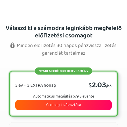
Válaszd ki a számodra leginkább megfelelő
előfizetési csomagot
Minden előfizetés 30 napos pénzvisszafizetési
garanciát tartalmaz
NYÁRI AKCIÓ: 83% KEDVEZMÉNY
2.03
$
3 év + 3 EXTRA hónap
/hó
Automatikus megújítás $79 3 évente
Csomag kiválasztása