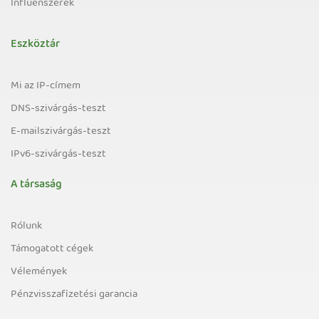
Influenszerek
Eszköztár
Mi az IP-címem
DNS-szivárgás-teszt
E-mailszivárgás-teszt
IPv6-szivárgás-teszt
A társaság
Rólunk
Támogatott cégek
Vélemények
Pénzvisszafizetési garancia