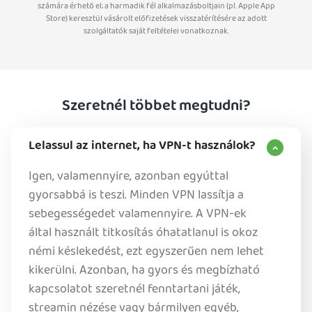
számára érhető el; a harmadik fél alkalmazásboltjain (pl. Apple App
Store) keresztül vásárolt előfizetések visszatérítésére az adott
szolgáltatók saját feltételei vonatkoznak.
Szeretnél többet megtudni?
Lelassul az internet, ha VPN-t használok?
Igen, valamennyire, azonban egyúttal
gyorsabbá is teszi. Minden VPN lassítja a
sebegességedet valamennyire. A VPN-ek
által használt titkosítás óhatatlanul is okoz
némi késlekedést, ezt egyszerűen nem lehet
kikerülni. Azonban, ha gyors és megbízható
kapcsolatot szeretnél fenntartani játék,
streamin nézése vagy bármilyen egyéb,