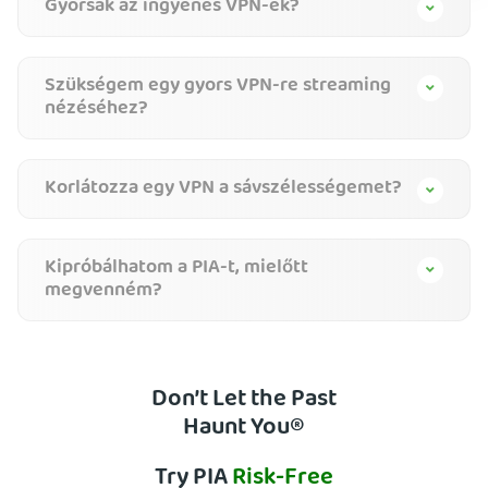
Gyorsak az ingyenes VPN-ek?
Szükségem egy gyors VPN-re streaming
nézéséhez?
Korlátozza egy VPN a sávszélességemet?
Kipróbálhatom a PIA-t, mielőtt
megvenném?
Don’t Let the Past
Haunt You®
Try PIA
Risk-Free