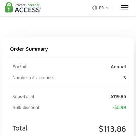
FR
Order Summary
Forfait
Annuel
Number of accounts
3
Sous-total
$119.85
Bulk discount
-$5.99
Total
$113.86