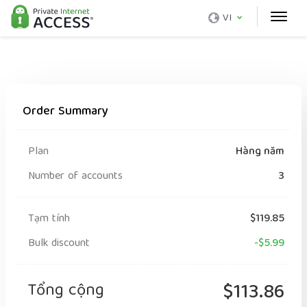
VI
Order Summary
Plan
Hàng năm
Number of accounts
3
Tạm tính
$119.85
Bulk discount
-$5.99
Tổng cộng
$113.86