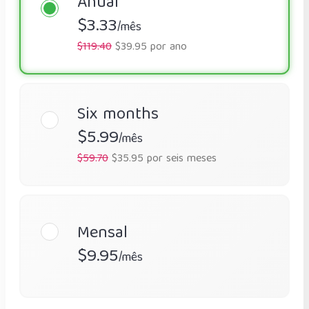
Anual
$3.33
/mês
$119.40
$39.95 por ano
Six months
$5.99
/mês
$59.70
$35.95 por seis meses
Mensal
$9.95
/mês