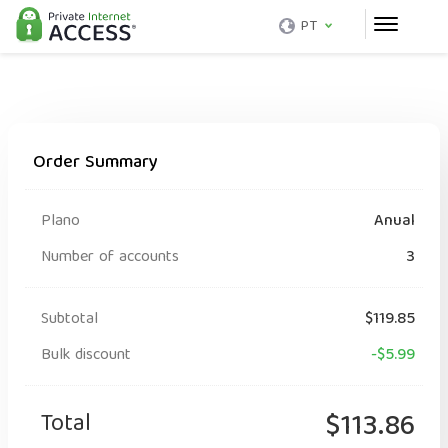
PT
Order Summary
Plano
Anual
Number of accounts
3
Subtotal
$119.85
Bulk discount
-$5.99
Total
$113.86