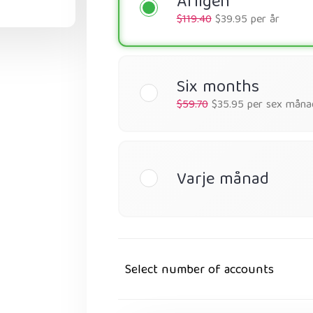
Årligen
$119.40
$39.95 per år
Six months
$59.70
$35.95 per sex måna
Varje månad
Select number of accounts