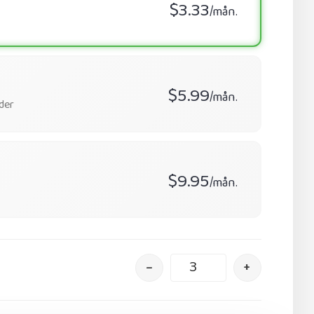
$3.33
/mån.
$5.99
/mån.
der
$9.95
/mån.
–
+