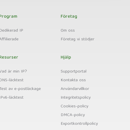
Program
Företag
Dedikerad IP
Om oss
Affilierade
Företag vi stödjer
Resurser
Hjälp
Vad är min IP?
Supportportal
DNS-läcktest
Kontakta oss
Test av e-postläckage
Användarvillkor
IPv6-läcktest
Integritetspolicy
Cookies-policy
DMCA-policy
Exportkontrollpolicy