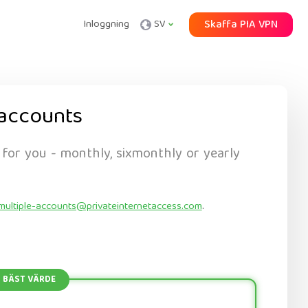
Inloggning
SV
Skaffa PIA VPN
accounts
 for you - monthly, sixmonthly or yearly
multiple-accounts@privateinternetaccess.com
.