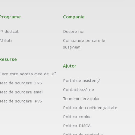
Programe
Companie
IP dedicat
Despre noi
Afiliați
Companiile pe care le
susținem
Resurse
Ajutor
Care este adresa mea de IP?
Portal de asistență
Test de scurgere DNS
Contactează-ne
Test de scurgere email
Termenii serviciului
Test de scurgere IPv6
Politica de confidențialitate
Politica cookie
Politica DMCA