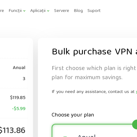
are
Funcții
Aplicații
Servere
Blog
Suport
Bulk purchase VPN 
First choose which plan is right
Anual
plan for maximum savings.
3
If you need any assistance, contact us at
$119.85
-$5.99
Choose your plan
$113.86