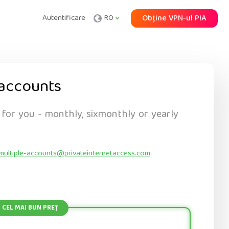
Autentificare
RO
Obține VPN-ul PIA
accounts
 for you - monthly, sixmonthly or yearly
multiple-accounts@privateinternetaccess.com
.