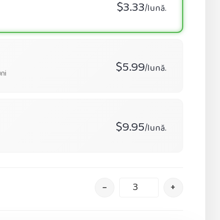
$3.33
/lună.
$5.99
/lună.
ni
$9.95
/lună.
–
+