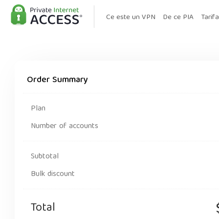
Ce este un VPN
De ce PIA
Tarif
Order Summary
Plan
Number of accounts
Subtotal
Bulk discount
Total