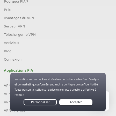
Pourquoi PIA ?
Prix
Avantages du VPN
Serveur VPN
Télécharger le VPN
Antivirus
Blog
Connexion
Applications PIA
VPN Windows
VPN Mac
VPN pour Linux
Live Chat
VPN Android