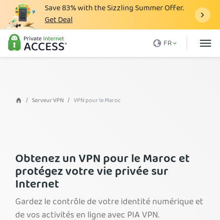
Save
83%
with the Sizzling Summer Offer.
Get Deal
Qu'est-ce qu'un VPN
FR
Avec PIA
Tarification
Avantages du VPN
Serveur VPN
VPN pour le Maroc
Télécharger le VPN
Serveur VPN
Blog
Obtenez un VPN pour le Maroc et
protégez votre vie privée sur
Support client
Internet
Connexion
Gardez le contrôle de votre identité numérique et
de vos activités en ligne avec PIA VPN.