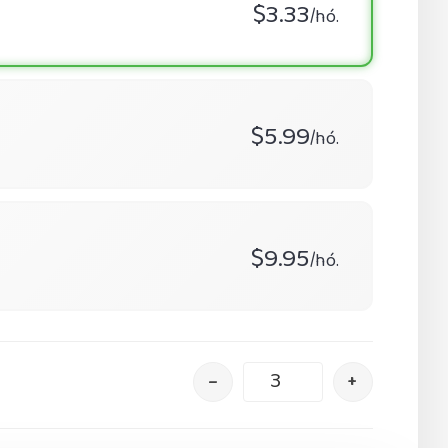
$3.33
/hó.
$5.99
/hó.
$9.95
/hó.
–
+