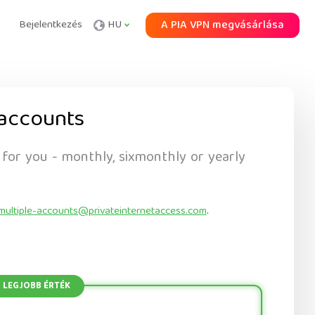
Bejelentkezés
HU
A PIA VPN megvásárlása
accounts
 for you - monthly, sixmonthly or yearly
multiple-accounts@privateinternetaccess.com
.