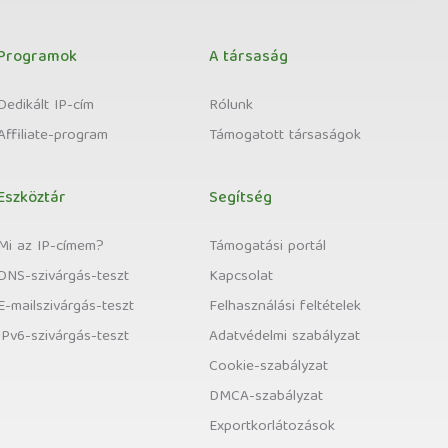
Programok
A társaság
Dedikált IP-cím
Rólunk
Affiliate-program
Támogatott társaságok
Eszköztár
Segítség
Mi az IP-címem?
Támogatási portál
DNS-szivárgás-teszt
Kapcsolat
E-mailszivárgás-teszt
Felhasználási feltételek
IPv6-szivárgás-teszt
Adatvédelmi szabályzat
Cookie-szabályzat
DMCA-szabályzat
Exportkorlátozások