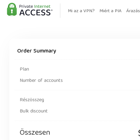
Mi az a VPN?
Miért a PIA
Árazás
Order Summary
Plan
Number of accounts
Részösszeg
Bulk discount
Összesen