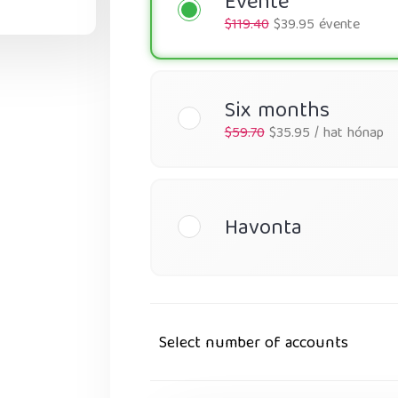
Évente
$119.40
$39.95 évente
Six months
$59.70
$35.95 / hat hónap
Havonta
Select number of accounts