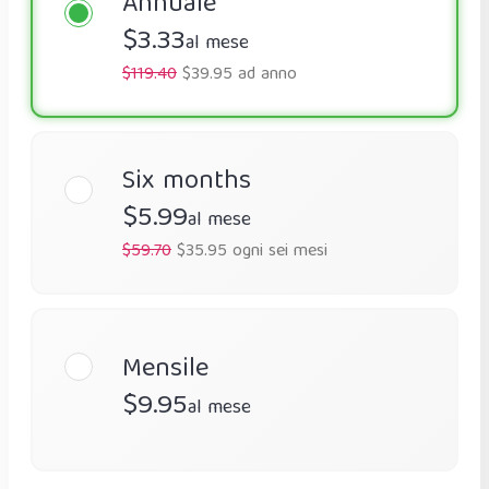
Annuale
$3.33
al mese
$119.40
$39.95 ad anno
Six months
$5.99
al mese
$59.70
$35.95 ogni sei mesi
Mensile
$9.95
al mese