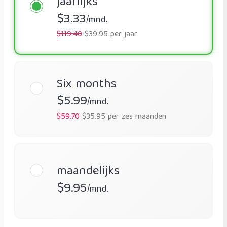
jaarlijks
$3.33
/mnd.
$119.40
$39.95 per jaar
Six months
$5.99
/mnd.
$59.70
$35.95 per zes maanden
maandelijks
$9.95
/mnd.