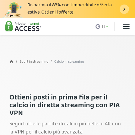
Risparmia il
83%
con l'imperdibile offerta
estiva.
Ottieni l'offerta
Cos'è una VPN
IT
Perché PIA
Prezzi
Vantaggi VPN
Sport in streaming
Calcio in streaming
Download VPN
Server VPN
Blog
Ottieni posti in prima fila per il
calcio in diretta streaming con PIA
Assistenza
VPN
Accedi
Segui tutte le partite di calcio più belle in 4K con
la VPN per il calcio più avanzata.