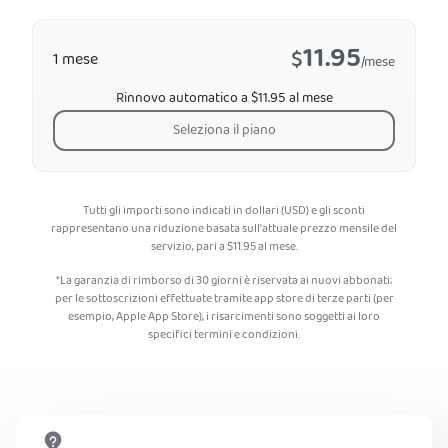
11.95
$
1 mese
/mese
Rinnovo automatico a $11.95 al mese
Seleziona il piano
Tutti gli importi sono indicati in dollari (USD) e gli sconti
rappresentano una riduzione basata sull'attuale prezzo mensile del
servizio, pari a
$
11.95
al mese.
*La garanzia di rimborso di 30 giorni è riservata ai nuovi abbonati;
per le sottoscrizioni effettuate tramite app store di terze parti (per
esempio, Apple App Store), i risarcimenti sono soggetti ai loro
specifici termini e condizioni.