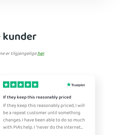
e kunder
ne er tilgjengelige
her
.
If they keep this reasonably priced
Great ser
If they keep this reasonably priced, I will
Sure, this
be a repeat customer until something
this is a great pr
changes. I have been able to do so much
don't ne
with PIA's help. I "never do the internet
figure it
anywhere without it" :)
either b