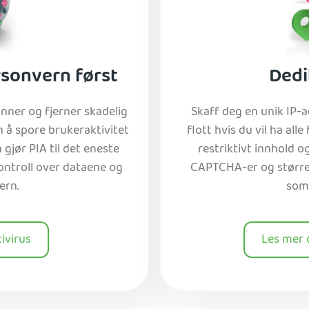
rsonvern først
Dedi
ner og fjerner skadelig
Skaff deg en unik IP-
 å spore brukeraktivitet
flott hvis du vil ha alle
 gjør PIA til det eneste
restriktivt innhold o
ontroll over dataene og
CAPTCHA-er og større s
ern.
som
ivirus
Les mer 