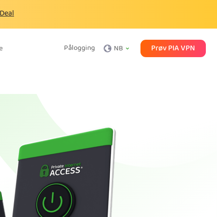
 Deal
Prøv PIA VPN
Pålogging
e
NB