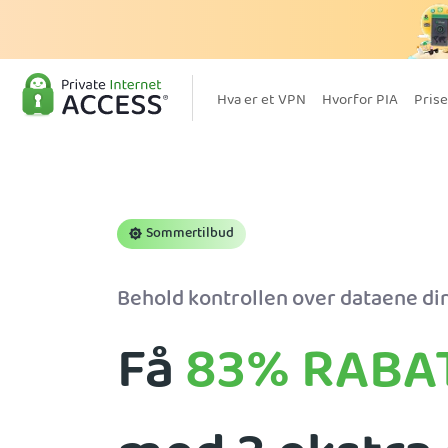
Hva er et VPN
Hvorfor PIA
Prise
Sommertilbud
Behold kontrollen over dataene din
Få
83%
RABA