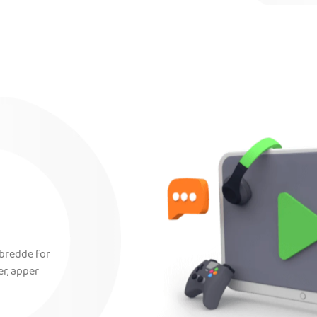
dbredde for
er, apper