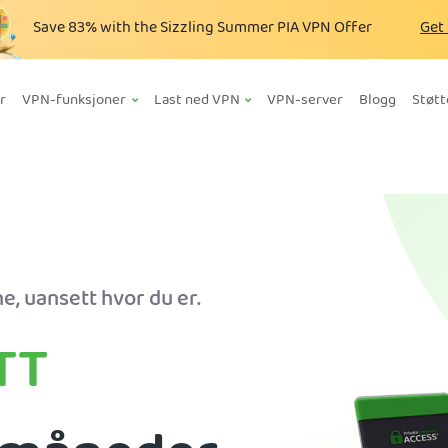
Save
83%
with the Sizzling Summer PIA VPN Offer
Get
r
VPN-funksjoner
Last ned VPN
VPN-server
Blogg
Støtt
e, uansett hvor du er.
TT