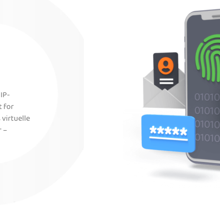
 IP-
t for
virtuelle
r –